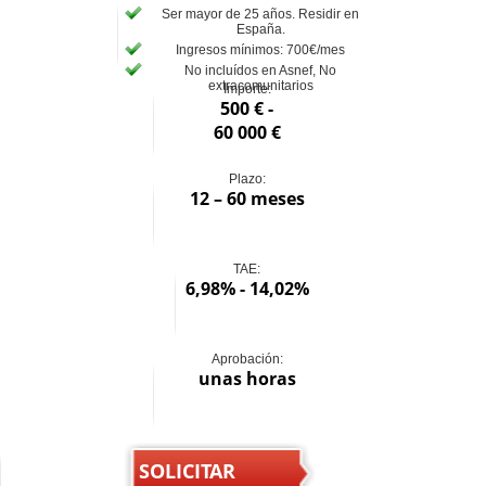
Ser mayor de 25 años. Residir en
España.
Ingresos mínimos: 700€/mes
No incluídos en Asnef, No
extracomunitarios
Importe:
500 € -
60 000 €
Plazo:
12 – 60 meses
TAE:
6,98% - 14,02%
Aprobación:
unas horas
SOLICITAR