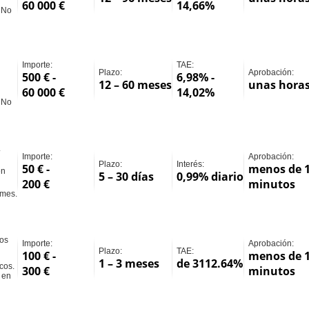
60 000 €
14,66%
, No
Importe:
TAE:
Plazo:
Aprobación:
500 € -
6,98% -
12 – 60 meses
unas hora
60 000 €
14,02%
, No
.
Importe:
Aprobación:
Plazo:
Interés:
50 € -
menos de 
en
5 – 30 días
0,99% diario
200 €
minutos
 mes.
ños
Importe:
Aprobación:
Plazo:
TAE:
100 € -
menos de 
1 – 3 meses
de 3112.64%
cos.
300 €
minutos
 en