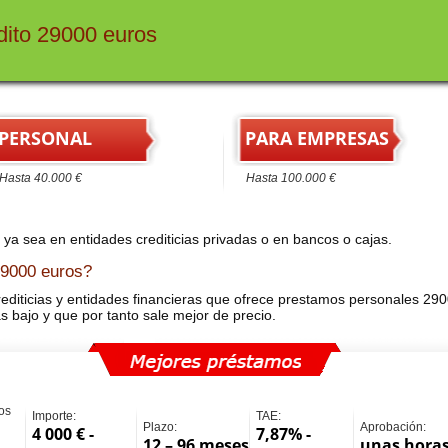
dito 29000 euros
PERSONAL
PARA EMPRESAS
asta 40.000 €
Hasta 100.000 €
o ya sea en entidades crediticias privadas o en bancos o cajas.
29000 euros?
diticias y entidades financieras que ofrece prestamos personales 2900
s bajo y que por tanto sale mejor de precio.
os
Importe:
TAE:
Plazo:
Aprobación:
4 000 € -
7,87% -
12 – 96 meses
unas hora