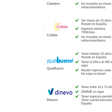
Cetelem
No incluídos en Asnef
extracomunitarios
Ser mayor de 25 años.
Residir en España.
Ingresos mínimos:
700€/mes
Cofidis
No incluídos en Asnef
extracomunitarios
Tener mínimo 25 años
Residir en España
Tener el DNI o el NIE 
vigor
QueBueno
Recibir ingresos cada
No estar en Asnef
Tener entre 18 y 70 a
DNI/NIE en vigor
Tener ingresos periódi
Dinevo
Tener cuenta bancaria
España