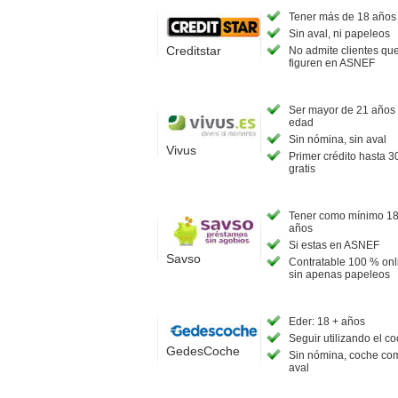
Tener más de 18 años
Sin aval, ni papeleos
Creditstar
No admite clientes qu
figuren en ASNEF
Ser mayor de 21 años
edad
Sin nómina, sin aval
Vivus
Primer crédito hasta 3
gratis
Tener como mínimo 1
años
Si estas en ASNEF
Savso
Contratable 100 % onl
sin apenas papeleos
Eder: 18 + años
Seguir utilizando el c
GedesCoche
Sin nómina, coche co
aval