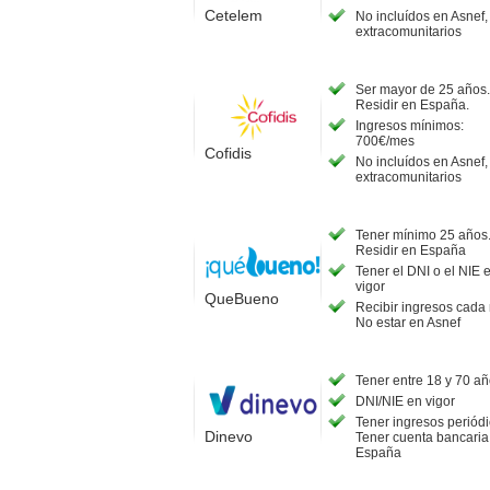
Cetelem
No incluídos en Asnef
extracomunitarios
Ser mayor de 25 años.
Residir en España.
Ingresos mínimos:
700€/mes
Cofidis
No incluídos en Asnef
extracomunitarios
Tener mínimo 25 años
Residir en España
Tener el DNI o el NIE 
vigor
QueBueno
Recibir ingresos cada
No estar en Asnef
Tener entre 18 y 70 a
DNI/NIE en vigor
Tener ingresos periódi
Dinevo
Tener cuenta bancaria
España