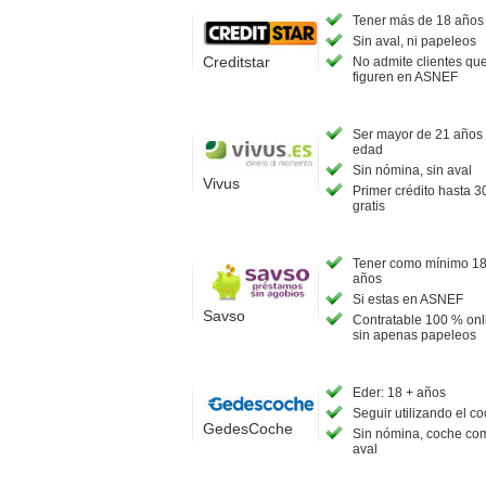
Tener más de 18 años
Sin aval, ni papeleos
Creditstar
No admite clientes qu
figuren en ASNEF
Ser mayor de 21 años
edad
Sin nómina, sin aval
Vivus
Primer crédito hasta 3
gratis
Tener como mínimo 1
años
Si estas en ASNEF
Savso
Contratable 100 % onl
sin apenas papeleos
Eder: 18 + años
Seguir utilizando el c
GedesCoche
Sin nómina, coche co
aval