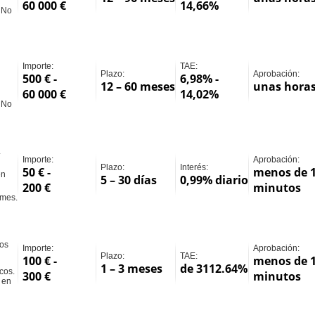
60 000 €
14,66%
, No
Importe:
TAE:
Plazo:
Aprobación:
500 € -
6,98% -
12 – 60 meses
unas hora
60 000 €
14,02%
, No
.
Importe:
Aprobación:
Plazo:
Interés:
50 € -
menos de 
en
5 – 30 días
0,99% diario
200 €
minutos
 mes.
ños
Importe:
Aprobación:
Plazo:
TAE:
100 € -
menos de 
1 – 3 meses
de 3112.64%
cos.
300 €
minutos
 en