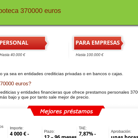
poteca 370000 euros
PERSONAL
PARA EMPRESAS
asta 40.000 €
Hasta 100.000 €
lo ya sea en entidades crediticias privadas o en bancos o cajas.
370000 euros?
diticias y entidades financieras que ofrece prestamos personales 370
 más bajo y que por tanto sale mejor de precio.
os
Importe:
TAE:
Plazo:
Aprobación:
4 000 € -
7,87% -
12 – 96 meses
unas hora