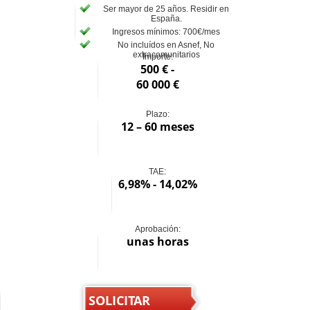
Ser mayor de 25 años. Residir en
España.
Ingresos mínimos: 700€/mes
No incluídos en Asnef, No
extracomunitarios
Importe:
500 € -
60 000 €
Plazo:
12 – 60 meses
TAE:
6,98% - 14,02%
Aprobación:
unas horas
SOLICITAR